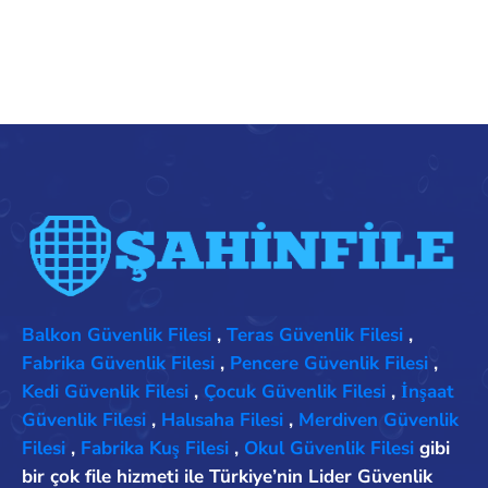
Balkon Güvenlik Filesi
,
Teras Güvenlik Filesi
,
Fabrika Güvenlik Filesi
,
Pencere Güvenlik Filesi
,
Kedi Güvenlik Filesi
,
Çocuk Güvenlik Filesi
,
İnşaat
Güvenlik Filesi
,
Halısaha Filesi
,
Merdiven Güvenlik
Filesi
,
Fabrika Kuş Filesi
,
Okul Güvenlik Filesi
gibi
bir çok file hizmeti ile Türkiye’nin Lider Güvenlik