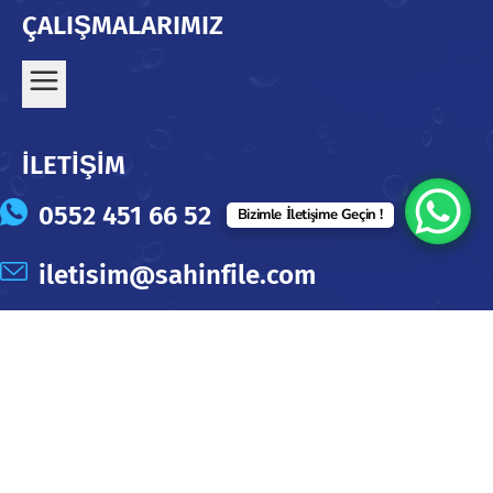
ÇALIŞMALARIMIZ
İLETİŞİM
0552 451 66 52
Bizimle İletişime Geçin !
iletisim@sahinfile.com
Şahinfile –
fikirdönüşüm
@ 2024. Tüm Haklar Saklıdır