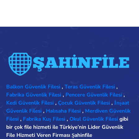
Balkon Güvenlik Filesi
,
Teras Güvenlik Filesi
,
Fabrika Güvenlik Filesi
,
Pencere Güvenlik Filesi
,
Kedi Güvenlik Filesi
,
Çocuk Güvenlik Filesi
,
İnşaat
Güvenlik Filesi
,
Halısaha Filesi
,
Merdiven Güvenlik
Filesi
,
Fabrika Kuş Filesi
,
Okul Güvenlik Filesi
gibi
bir çok file hizmeti ile Türkiye’nin Lider Güvenlik
File Hizmeti Veren Firması Şahinfile