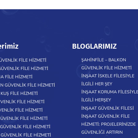
erimiz
BLOGLARIMIZ
ŞAHINFILE – BALKON
ÜVENLIK FILE HIZMETI
GÜVENLIK FILE HIZMETI
GÜVENLIK FILE HIZMETI
INŞAAT ISKELE FILESIYLE
A FILE HIZMETI
ILGILI HER ŞEY
N GÜVENLIK FILE HIZMETI
İNŞAAT KORUMA FILESIYL
KUŞ FILE HIZMETI
ILGILI HERŞEY
VENLIK FILE HIZMETI
İNŞAAT GÜVENLIK FILESI
VENLIK FILE HIZMETI
İNŞAAT GÜVENLIK FILE
ÜVENLIK FILE HIZMETI
HIZMETI: PROJELERINIZDE
GÜVENLIK FILE HIZMETI
GÜVENLIĞI ARTIRIN
 GÜVENLIK FILE HIZMETI