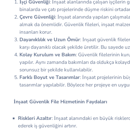
İşçi Güvenliği
: İnşaat alanlarında çalışan işçilerin 
binalarda ve çatı projelerinde düşme riskini ortadan
Çevre Güvenliği
: İnşaat alanında yapılan çalışmala
almak da önemlidir. Güvenlik fileleri, inşaat malz
insanları korur.
Dayanıklılık ve Uzun Ömür
: İnşaat güvenlik filel
karşı dayanıklı olacak şekilde üretilir. Bu sayede uz
Kolay Kurulum ve Bakım
: Güvenlik filelerinin kur
yapılır. Aynı zamanda bakımları da oldukça kolaydır
sorunsuz bir şekilde kullanılabilir.
Farklı Boyut ve Tasarımlar
: İnşaat projelerinin b
tasarımlar yapılabilir. Böylece her projeye en uygun
İnşaat Güvenlik File Hizmetinin Faydaları
Riskleri Azaltır
: İnşaat alanındaki en büyük risklerd
ederek iş güvenliğini artırır.