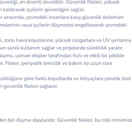
güvenliği, en önemli önceliktir. Güvenlik fileleri, yüksek
 kaldırarak işçilerin güvenliğini sağlar.
r sırasında, çevredeki insanlara karşı güvenlik önlemleri
emelerinin veya işçilerin düşmesini engelleyerek çevredeki
eri, zorlu hava koşullarına, yüksek rüzgarlara ve UV ışınlarına
un süreli kullanım sağlar ve projelerde süreklilik yaratır.
ulumu, uzman ekipler tarafından hızlı ve etkili bir şekilde
. Fileler, periyodik temizlik ve bakım ile uzun süre
üyüklüğüne göre farklı boyutlarda ve ihtiyaçlara yönelik özel
 güvenlik fileleri sağlanır.
en biri düşme olaylarıdır. Güvenlik fileleri, bu riski minimiz