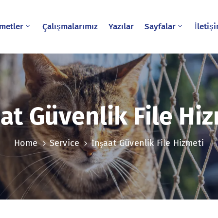
metler
Çalışmalarımız
Yazılar
Sayfalar
İletiş
at Güvenlik File Hi
Home
Service
İnşaat Güvenlik File Hizmeti