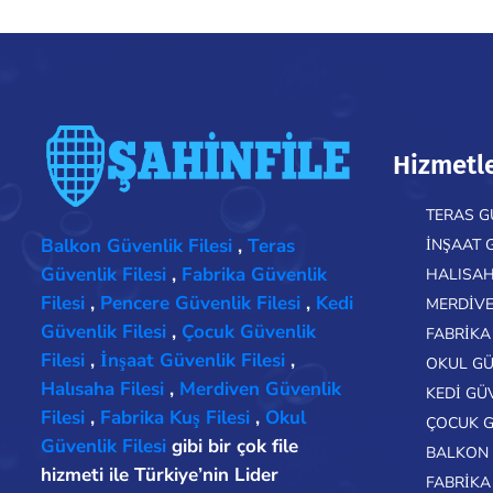
Hizmetl
TERAS G
Balkon Güvenlik Filesi
,
Teras
İNŞAAT 
Güvenlik Filesi
,
Fabrika Güvenlik
HALISAH
Filesi
,
Pencere Güvenlik Filesi
,
Kedi
MERDIVE
Güvenlik Filesi
,
Çocuk Güvenlik
FABRIKA 
Filesi
,
İnşaat Güvenlik Filesi
,
OKUL GÜ
Halısaha Filesi
,
Merdiven Güvenlik
KEDI GÜ
Filesi
,
Fabrika Kuş Filesi
,
Okul
ÇOCUK G
Güvenlik Filesi
gibi bir çok file
BALKON 
hizmeti ile Türkiye’nin Lider
FABRIKA