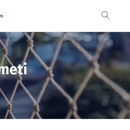
im
zmeti