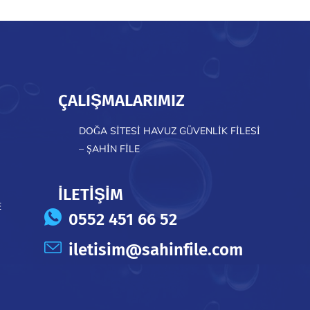
ÇALIŞMALARIMIZ
DOĞA SITESI HAVUZ GÜVENLIK FILESI
– ŞAHIN FILE
İLETİŞİM
E
0552 451 66 52
iletisim@sahinfile.com