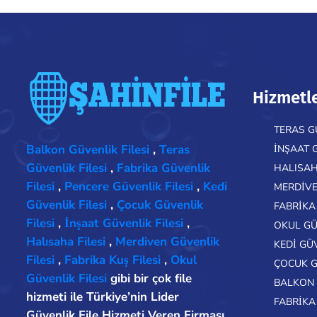
Hizmetl
TERAS G
Balkon Güvenlik Filesi
,
Teras
İNŞAAT 
Güvenlik Filesi
,
Fabrika Güvenlik
HALISAH
Filesi
,
Pencere Güvenlik Filesi
,
Kedi
MERDIVE
Güvenlik Filesi
,
Çocuk Güvenlik
FABRIKA 
Filesi
,
İnşaat Güvenlik Filesi
,
OKUL GÜ
Halısaha Filesi
,
Merdiven Güvenlik
KEDI GÜ
Filesi
,
Fabrika Kuş Filesi
,
Okul
ÇOCUK G
Güvenlik Filesi
gibi bir çok file
BALKON 
hizmeti ile Türkiye’nin Lider
FABRIKA
Güvenlik File Hizmeti Veren Firması