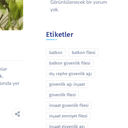
Görüntülenecek bir yorum
yok.
Etiketler
balkon
balkon filesi
balkon güvenlik filesi
nlar
dış cephe güvenlik ağı
k,
asında yer
güvenlik ağı inşaat
güvenlik filesi
insaat guvenlik filesi
inşaat emniyet filesi
inşaat güvenlik ağı