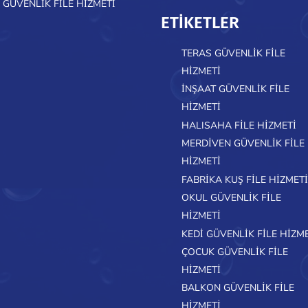
 GÜVENLIK FILE HIZMETI
ETİKETLER
TERAS GÜVENLIK FILE
HIZMETI
İNŞAAT GÜVENLIK FILE
HIZMETI
HALISAHA FILE HIZMETI
MERDIVEN GÜVENLIK FILE
HIZMETI
FABRIKA KUŞ FILE HIZMETI
OKUL GÜVENLIK FILE
HIZMETI
KEDI GÜVENLIK FILE HIZM
ÇOCUK GÜVENLIK FILE
HIZMETI
BALKON GÜVENLIK FILE
HIZMETI