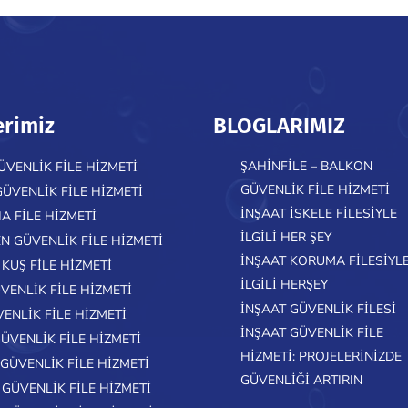
erimiz
BLOGLARIMIZ
ŞAHINFILE – BALKON
ÜVENLIK FILE HIZMETI
GÜVENLIK FILE HIZMETI
GÜVENLIK FILE HIZMETI
INŞAAT ISKELE FILESIYLE
A FILE HIZMETI
ILGILI HER ŞEY
N GÜVENLIK FILE HIZMETI
İNŞAAT KORUMA FILESIYL
KUŞ FILE HIZMETI
ILGILI HERŞEY
VENLIK FILE HIZMETI
İNŞAAT GÜVENLIK FILESI
VENLIK FILE HIZMETI
İNŞAAT GÜVENLIK FILE
ÜVENLIK FILE HIZMETI
HIZMETI: PROJELERINIZDE
GÜVENLIK FILE HIZMETI
GÜVENLIĞI ARTIRIN
 GÜVENLIK FILE HIZMETI