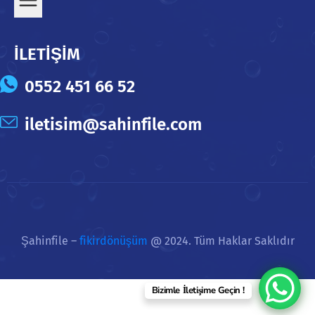
İLETİŞİM
0552 451 66 52
iletisim@sahinfile.com
Şahinfile –
fikirdönüşüm
@ 2024. Tüm Haklar Saklıdır
Bizimle İletişime Geçin !